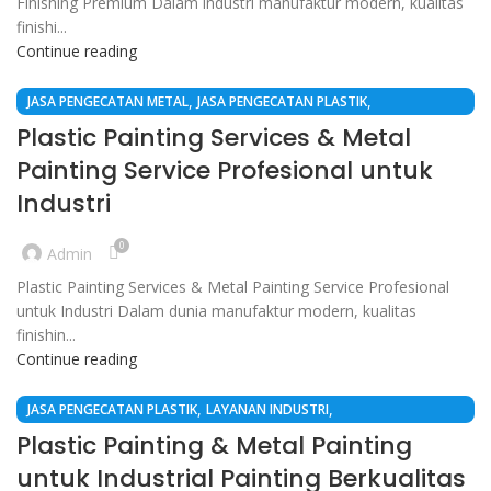
Finishing Premium Dalam industri manufaktur modern, kualitas
finishi...
Continue reading
,
,
JASA PENGECATAN METAL
JASA PENGECATAN PLASTIK
,
LAYANAN INDUSTRI
MANUFAKTUR
Plastic Painting Services & Metal
Painting Service Profesional untuk
Industri
0
Admin
Plastic Painting Services & Metal Painting Service Profesional
untuk Industri Dalam dunia manufaktur modern, kualitas
finishin...
Continue reading
,
,
JASA PENGECATAN PLASTIK
LAYANAN INDUSTRI
,
LAYANAN INDUSTRI / PLASTIC COATING & FINISHING
MANUFAKTUR
Plastic Painting & Metal Painting
untuk Industrial Painting Berkualitas