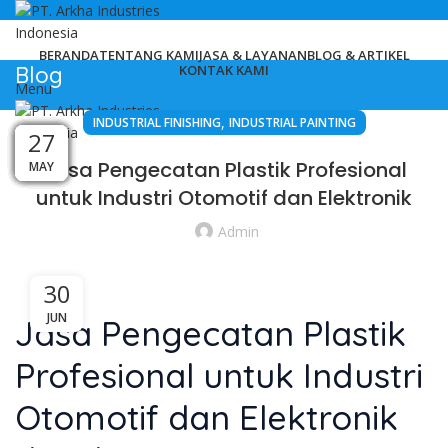
BERANDA
TENTANG KAMI
JASA & LAYANAN
BLOG & ARTIKEL
Blog
KONTAK KAMI
Menu
,
INDUSTRIAL FINISHING
INDUSTRIAL PAINTING
28
13
13
30
26
05
21
03
20
09
27
27
Jasa Pengecatan Plastik Profesional
MAY
MAY
AUG
MAY
MAY
JUN
JUN
FEB
FEB
JUL
JUL
JUL
untuk Industri Otomotif dan Elektronik
Admin
30
JUN
Jasa Pengecatan Plastik
Profesional untuk Industri
Otomotif dan Elektronik