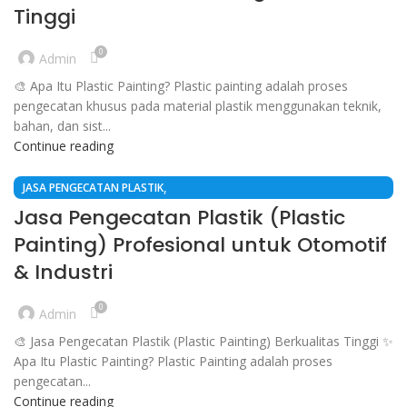
Tinggi
0
Admin
🎨 Apa Itu Plastic Painting? Plastic painting adalah proses
pengecatan khusus pada material plastik menggunakan teknik,
bahan, dan sist...
Continue reading
,
JASA PENGECATAN PLASTIK
,
LAYANAN INDUSTRI / PLASTIC COATING & FINISHING
Jasa Pengecatan Plastik (Plastic
,
LAYANAN INDUSTRI / PLASTIC PAINTING & COATING
SERVICES
Painting) Profesional untuk Otomotif
& Industri
0
Admin
🎨 Jasa Pengecatan Plastik (Plastic Painting) Berkualitas Tinggi ✨
Apa Itu Plastic Painting? Plastic Painting adalah proses
pengecatan...
Continue reading