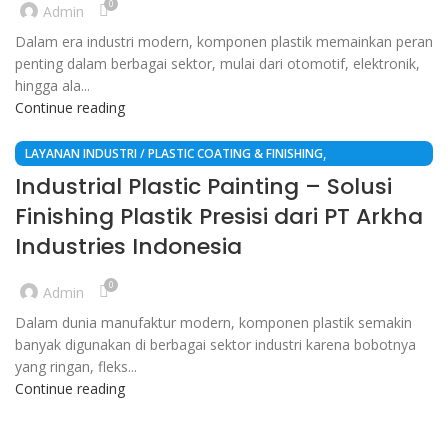
0
Admin
Dalam era industri modern, komponen plastik memainkan peran
penting dalam berbagai sektor, mulai dari otomotif, elektronik,
hingga ala...
Continue reading
,
LAYANAN INDUSTRI / PLASTIC COATING & FINISHING
JASA PENGECATAN PLASTIK
Industrial Plastic Painting – Solusi
Finishing Plastik Presisi dari PT Arkha
Industries Indonesia
0
Admin
Dalam dunia manufaktur modern, komponen plastik semakin
banyak digunakan di berbagai sektor industri karena bobotnya
yang ringan, fleks...
Continue reading