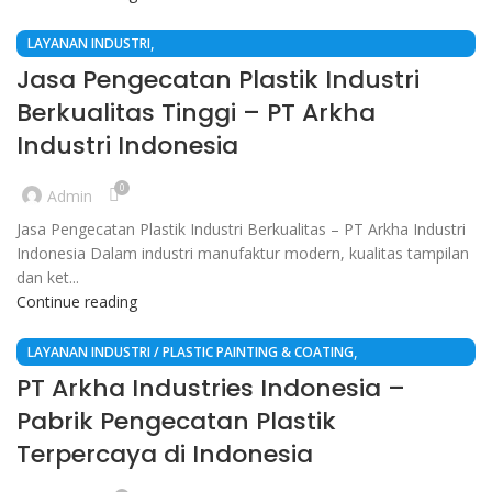
,
LAYANAN INDUSTRI
,
FINISHING PLASTIK OTOMOTIF BERKUALITAS TINGGI
Jasa Pengecatan Plastik Industri
,
JASA PENGECATAN PLASTIK
Berkualitas Tinggi – PT Arkha
,
,
LAYANAN INDUSTRI / PLASTIC PAINTING & COATING
MANUFAKTUR
Industri Indonesia
SURFACE FINISHING
0
Admin
Jasa Pengecatan Plastik Industri Berkualitas – PT Arkha Industri
Indonesia Dalam industri manufaktur modern, kualitas tampilan
dan ket...
Continue reading
,
LAYANAN INDUSTRI / PLASTIC PAINTING & COATING
,
FINISHING PLASTIK OTOMOTIF BERKUALITAS TINGGI
PT Arkha Industries Indonesia –
JASA PENGECATAN PLASTIK
Pabrik Pengecatan Plastik
Terpercaya di Indonesia